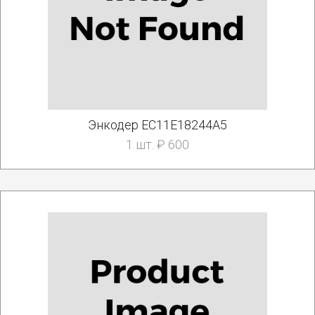
Энкодер EC11E18244A5
1 шт. ₽ 600