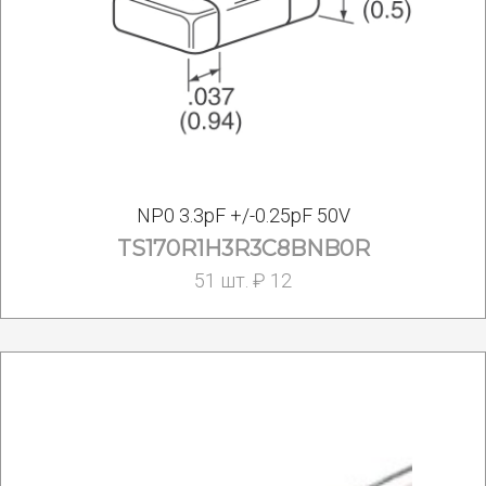
NP0 3.3pF +/-0.25pF 50V
TS170R1H3R3C8BNB0R
51 шт. ₽ 12