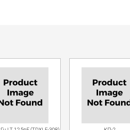
кГц LT 12.5pF (TDXLF-308)
КП-2