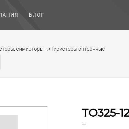
ПАНИЯ
БЛОГ
торы, симисторы ....>Тиристоры оптронные
ТО325-12
--