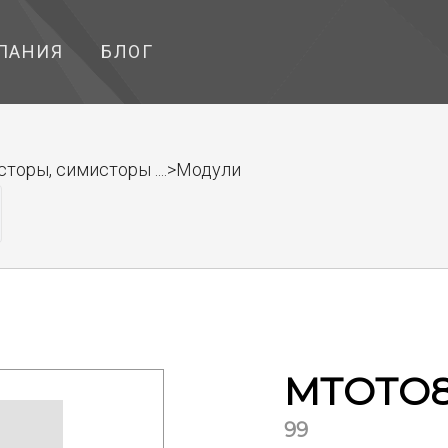
ПАНИЯ
БЛОГ
торы, симисторы ....>Модули
МТОТО8
99