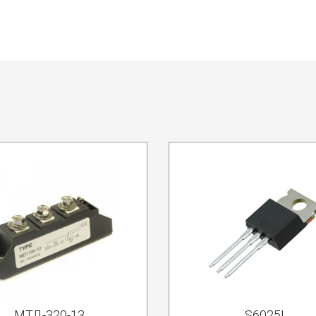
МТД-320-13
S6025L