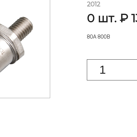
2012
0 шт. ₽ 1
80А 800В