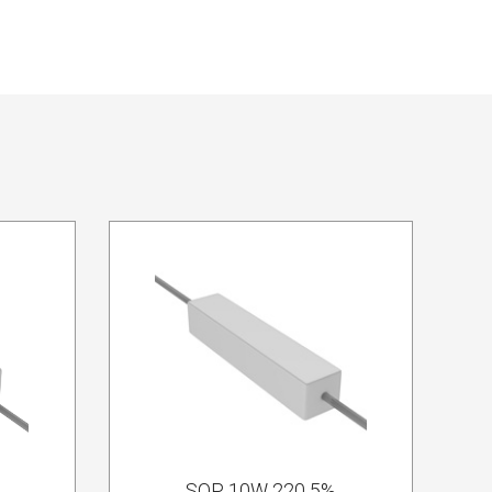
%
SQP 10W 220 5%