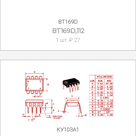
BT169D
BT169D,112
1 шт. ₽ 27
КУ103А1