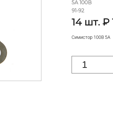
5А 100В
91-92
14 шт. ₽ 
Симистор 100В 5А