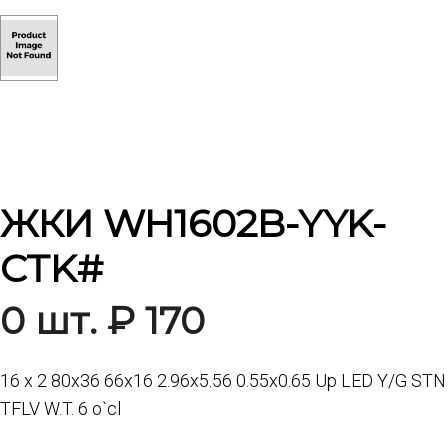
ЖКИ WH1602B-YYK-
CTK#
0 шт. ₽ 170
16 x 2 80x36 66x16 2.96x5.56 0.55x0.65 Up LED Y/G STN
TFLV W.T. 6 o`cl