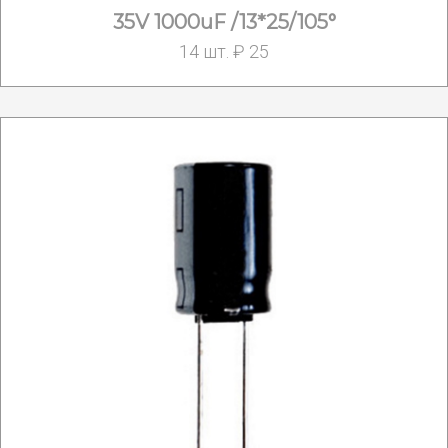
35V 1000uF /13*25/105°
14 шт. ₽ 25