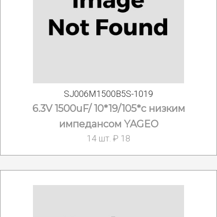
SJ006M1500B5S-1019
6.3V 1500uF/ 10*19/105*с низким
импедансом YAGEO
14 шт. ₽ 18