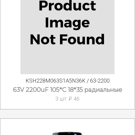
KSH228M063S1A5N36K / 63-2200
63V 2200uF 105*C 18*35 радиальные
3 шт. ₽ 46