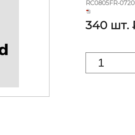
RC0805FR-072
340 шт. 