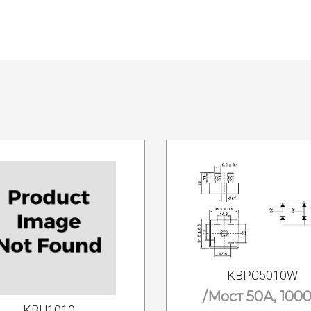
KBPC5010W
/Мост 50А, 100
KBU1010