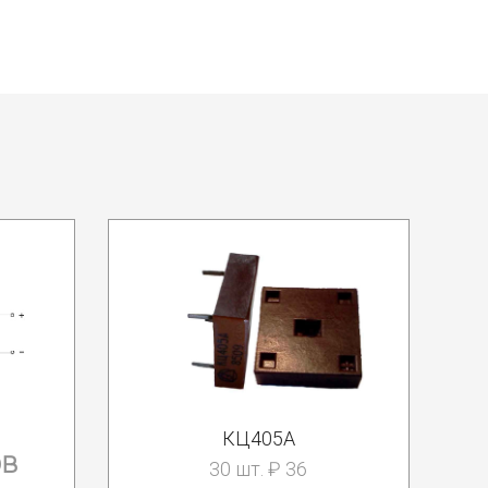
КЦ405А
0В
30 шт. ₽ 36