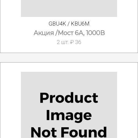
GBU4K / KBU6M
Акция /Мост 6А, 1000В
2 шт. ₽ 36