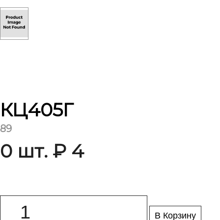
КЦ405Г
89
0 шт. ₽ 4
В Корзину