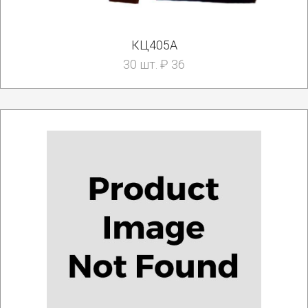
КЦ405А
30 шт. ₽ 36