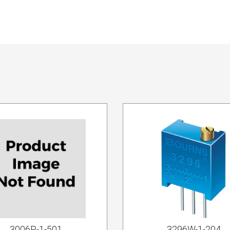
3006P-1-501
3296W-1-204