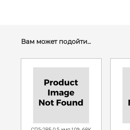
Вам может подойти...
СП5-2ВБ 0.5 имп.10% 68К