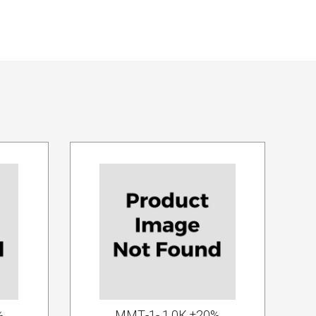
%
ММТ-1- 1.0К ±20%