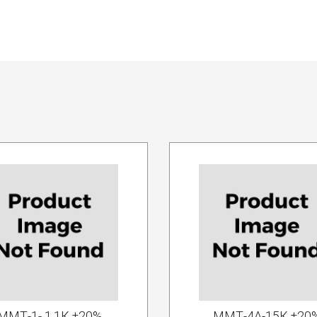
ММТ-1- 1.1К ±20%
ММТ-4А-15К ±20