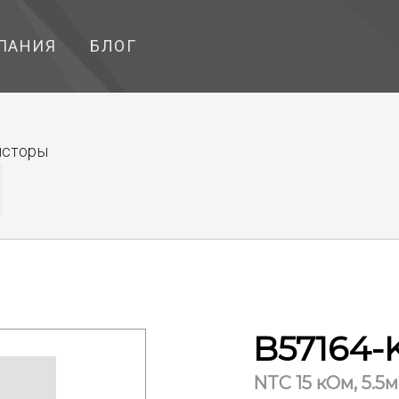
ПАНИЯ
БЛОГ
исторы
B57164-K
NTC 15 кОм, 5.5