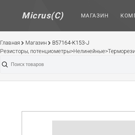
Micrus(C)
МАГАЗИН
КОМ
Главная
Магазин
B57164-K153-J
Резисторы, потенциометры>Нелинейные>Терморез