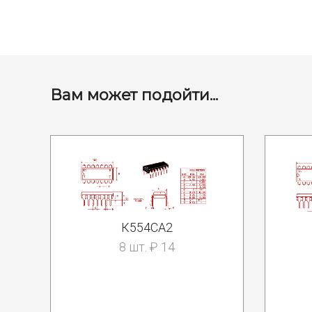
Вам может подойти...
К554СА2
8 шт. ₽ 14