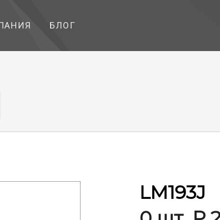
ПАНИЯ
БЛОГ
LM193J
0 шт. ₽ 