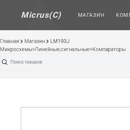
Micrus(C)
МАГАЗИН
КОМ
Главная
Магазин
LM193J
Микросхемы>Линейные,сигнальные>Компараторы