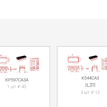
К544СА3
КР597СА3А
IL311
1 шт. ₽ 43
3 шт. ₽ 12