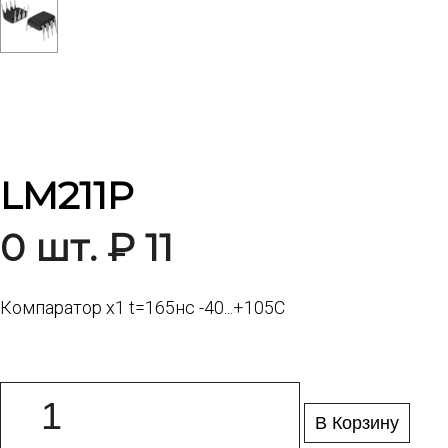
LM211P
0 шт. ₽ 11
Компаратор x1 t=165нс -40...+105C
В Корзину