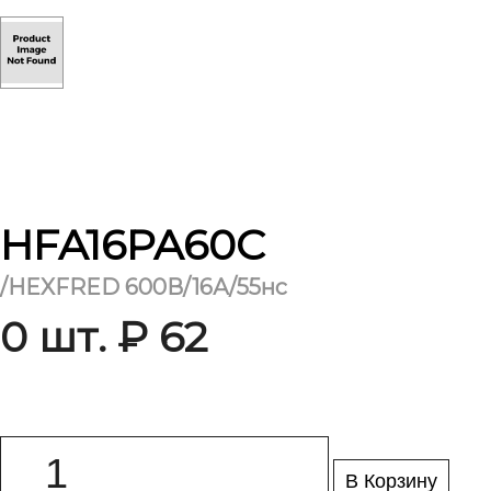
HFA16PA60C
/HEXFRED 600В/16А/55нс
0 шт. ₽ 62
В Корзину