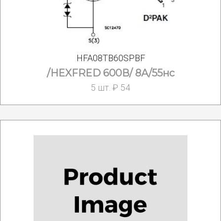
HFA08TB60SPBF
/HEXFRED 600В/ 8А/55нс
5 шт. ₽ 54