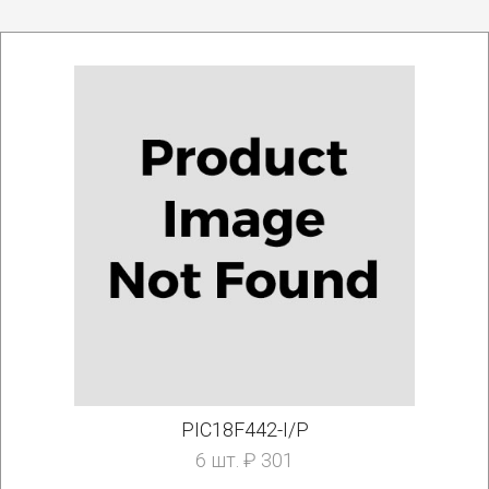
PIC18F442-I/P
6 шт. ₽ 301