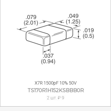
X7R 1500pF 10% 50V
TS170R1H152KSBBB0R
2 шт. ₽ 9