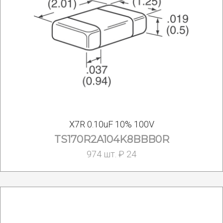
X7R 0.10uF 10% 100V
TS170R2A104K8BBB0R
974 шт. ₽ 24