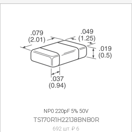
NP0 220pF 5% 50V
TS170R1H221J8BNB0R
692 шт. ₽ 6