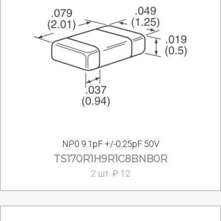
NP0 9.1pF +/-0.25pF 50V
TS170R1H9R1C8BNB0R
2 шт. ₽ 12