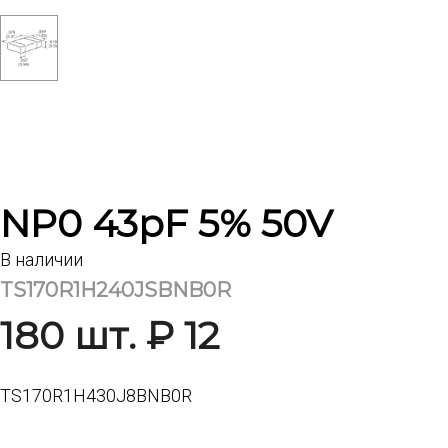
NP0 43pF 5% 50V
В наличии
TS170R1H240JSBNB0R
180 шт. ₽ 12
TS170R1H430J8BNB0R