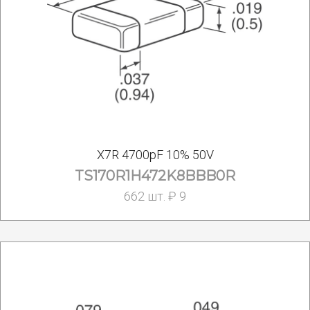
X7R 4700pF 10% 50V
TS170R1H472K8BBB0R
662 шт. ₽ 9