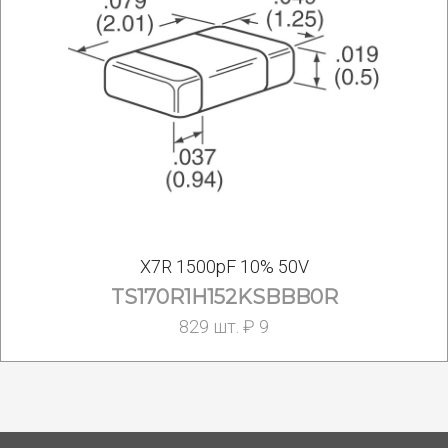
X7R 1500pF 10% 50V
TS170R1H152KSBBB0R
829 шт. ₽ 9