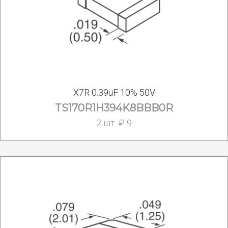
X7R 0.39uF 10% 50V
TS170R1H394K8BBB0R
2 шт. ₽ 9