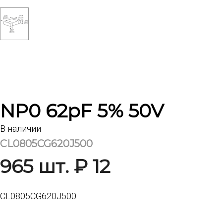
NP0 62pF 5% 50V
В наличии
CL0805CG620J500
965 шт. ₽ 12
CL0805CG620J500