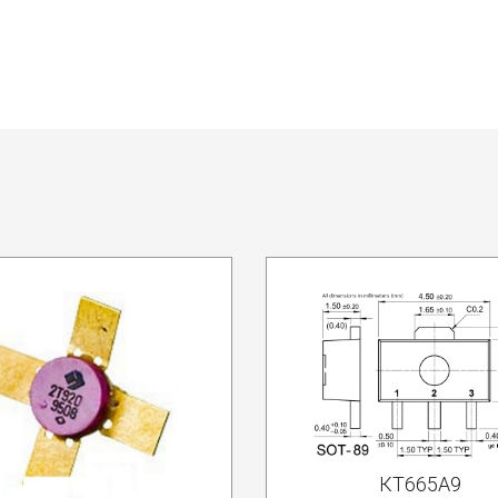
КТ665А9