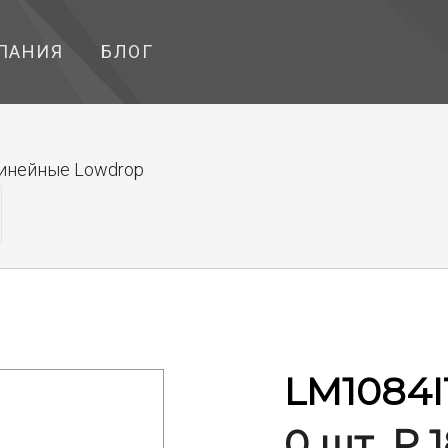
ПАНИЯ
БЛОГ
инейные Lowdrop
LM1084I
0 шт. ₽ 