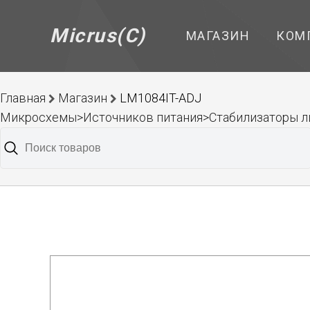
Micrus(C)
МАГАЗИН
КОМ
Главная
Магазин
LM1084IT-ADJ
Микросхемы>Источников питания>Стабилизаторы л