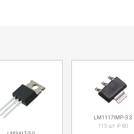
LM1117IMP-3.3
115 шт. ₽ 80
LM341T-5.0