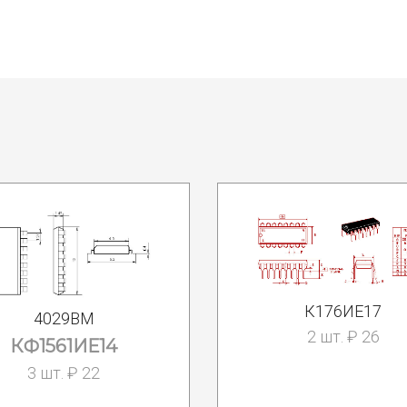
К176ИЕ17
4029BM
2 шт. ₽ 26
КФ1561ИЕ14
3 шт. ₽ 22