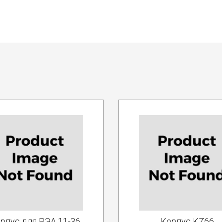
рпус для РЭА 11-36
Корпус KZ66