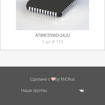
AT89C55WD-24JU
1 шт. ₽ 113
Сделано с
by MiCRus
Наши группы: