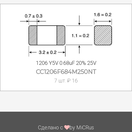
1206 Y5V 0.68uF 20% 25V
CC1206F684M250NT
7 шт. ₽ 16
Сделано с
by MiCRus