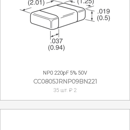
NP0 220pF 5% 50V
CC0805JRNP09BN221
35 шт. ₽ 2