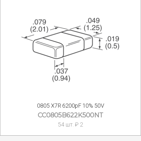
0805 X7R 6200pF 10% 50V
CC0805B622K500NT
54 шт. ₽ 2