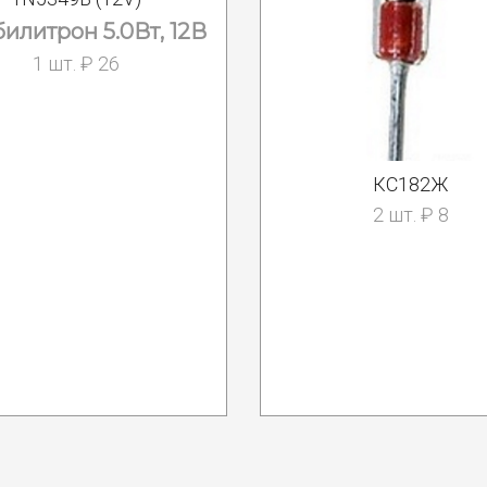
билитрон 5.0Вт, 12В
1 шт. ₽ 26
КС182Ж
2 шт. ₽ 8