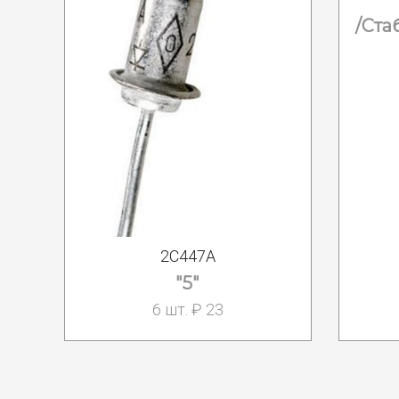
/Ста
2С447А
"5"
6 шт. ₽ 23