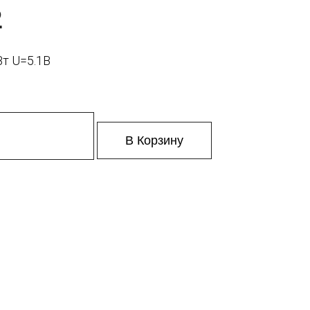
2
Вт U=5.1В
В Корзину