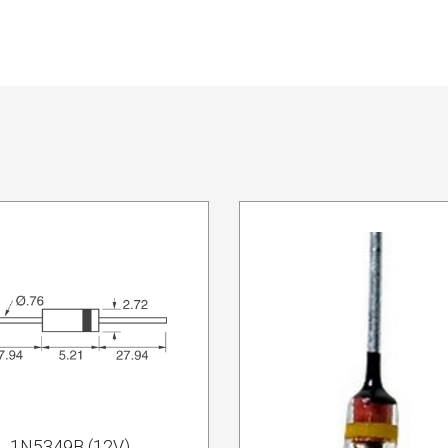
1N5349B (12V)