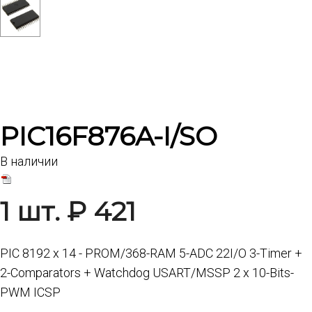
PIC16F876A-I/SO
В наличии
1 шт. ₽ 421
PIC 8192 x 14 - PROM/368-RAM 5-ADC 22I/O 3-Timer +
2-Comparators + Watchdog USART/MSSP 2 x 10-Bits-
PWM ICSP