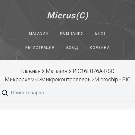
Micrus(C)
МАГАЗИН
КОМПАНИЯ
БЛОГ
РЕГИСТРАЦИЯ
ВХОД
КОРЗИНА
Главная
Магазин
PIC16F876A-I/SO
Микросхемы>Микроконтроллеры>Microchip - PIC