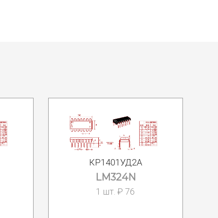
КР1401УД2А
LM324N
1 шт. ₽ 76