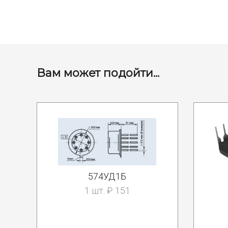
Вам может подойти...
574УД1Б
1 шт. ₽ 151