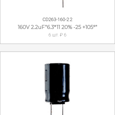
CD263-160-2.2
160V 2.2uF"6.3*11 20% -25 +105°"
6 шт. ₽ 6