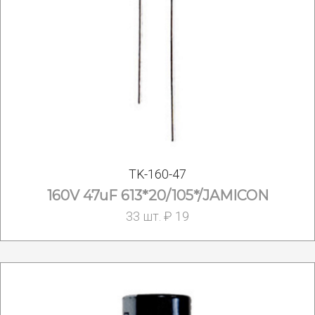
TK-160-47
160V 47uF 613*20/105*/JAMICON
33 шт. ₽ 19