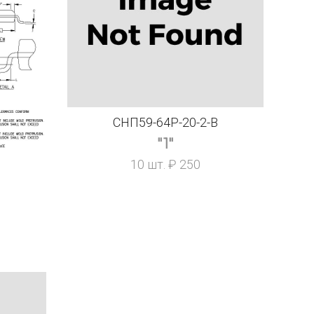
СНП59-64Р-20-2-В
"1"
10 шт. ₽ 250