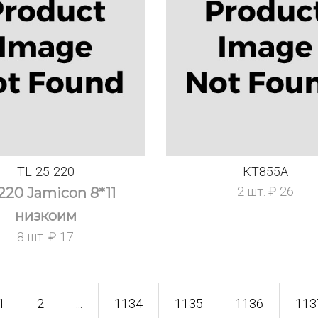
TL-25-220
КТ855А
2 шт. ₽ 26
220 Jamicon 8*11
низкоим
8 шт. ₽ 17
1
2
...
1134
1135
1136
113