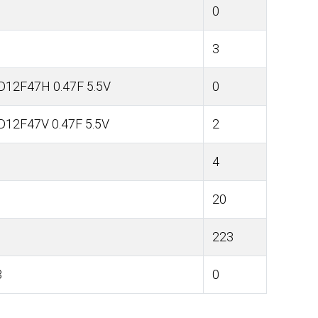
0
3
D12F47H 0.47F 5.5V
0
D12F47V 0.47F 5.5V
2
1
4
20
223
3
0