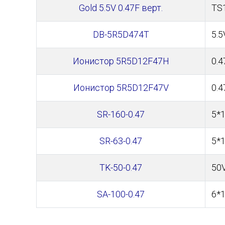
Gold 5.5V 0.47F верт.
TS
DB-5R5D474T
5.5
Ионистор 5R5D12F47H
0.4
Ионистор 5R5D12F47V
0.4
SR-160-0.47
5*
SR-63-0.47
5*
TK-50-0.47
50
SA-100-0.47
6*