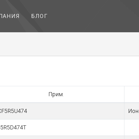
ПАНИЯ
БЛОГ
Прим.
CF5R5U474
Ион
-5R5D474T