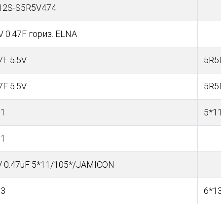
12S-S5R5V474
V 0.47F гориз. ELNA
7F 5.5V
5R5
7F 5.5V
5R5
11
5*1
11
V 0.47uF 5*11/105*/JAMICON
13
6*1