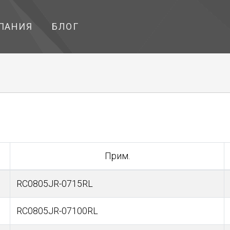
ПАНИЯ
БЛОГ
Прим.
RC0805JR-0715RL
RC0805JR-07100RL