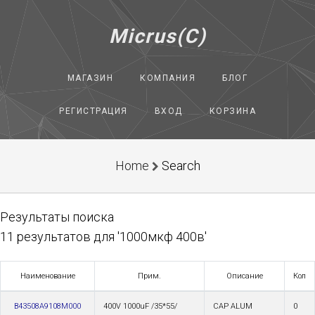
Micrus(C)
МАГАЗИН
КОМПАНИЯ
БЛОГ
РЕГИСТРАЦИЯ
ВХОД
КОРЗИНА
Home
Search
Результаты поиска
11 результатов для '1000мкф 400в'
Наименование
Прим.
Описание
Кол
B43508A9108M000
400V 1000uF /35*55/
CAP ALUM
0