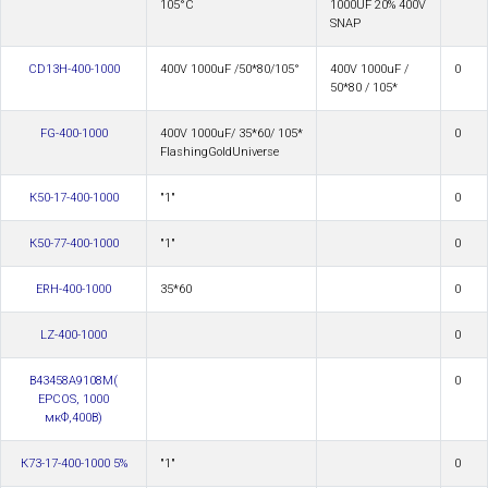
105°C
1000UF 20% 400V
SNAP
CD13H-400-1000
400V 1000uF /50*80/105°
400V 1000uF /
0
50*80 / 105*
FG-400-1000
400V 1000uF/ 35*60/ 105*
0
FlashingGoldUniverse
К50-17-400-1000
"1"
0
К50-77-400-1000
"1"
0
ERH-400-1000
35*60
0
LZ-400-1000
0
B43458A9108M(
0
EPCOS, 1000
мкФ,400В)
К73-17-400-1000 5%
"1"
0