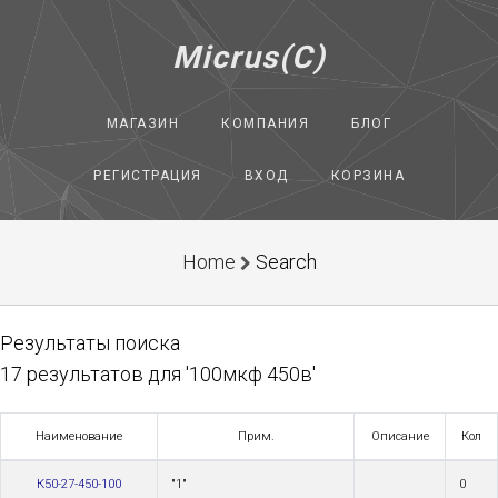
Micrus(C)
МАГАЗИН
КОМПАНИЯ
БЛОГ
РЕГИСТРАЦИЯ
ВХОД
КОРЗИНА
Home
Search
Результаты поиска
17 результатов для '100мкф 450в'
Наименование
Прим.
Описание
Кол
К50-27-450-100
"1"
0