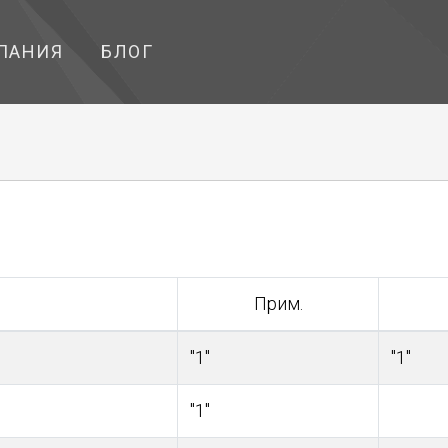
ПАНИЯ
БЛОГ
Прим.
"1"
"1"
"1"