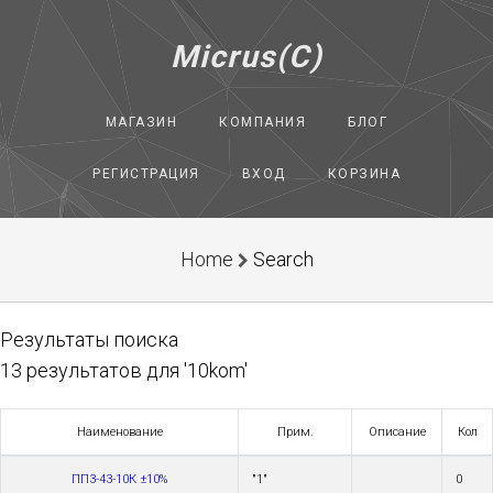
Micrus(C)
МАГАЗИН
КОМПАНИЯ
БЛОГ
РЕГИСТРАЦИЯ
ВХОД
КОРЗИНА
Home
Search
Результаты поиска
13 результатов для '10kom'
Наименование
Прим.
Описание
Кол
ПП3-43-10К ±10%
"1"
0