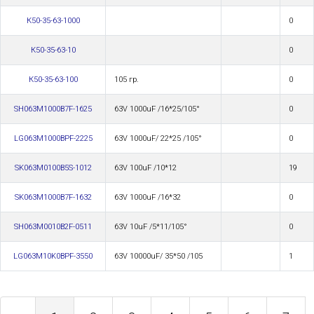
К50-35-63-1000
0
К50-35-63-10
0
К50-35-63-100
105 гр.
0
SH063M1000B7F-1625
63V 1000uF /16*25/105°
0
LG063M1000BPF-2225
63V 1000uF/ 22*25 /105°
0
SK063M0100B5S-1012
63V 100uF /10*12
19
SK063M1000B7F-1632
63V 1000uF /16*32
0
SH063M0010B2F-0511
63V 10uF /5*11/105°
0
LG063M10K0BPF-3550
63V 10000uF/ 35*50 /105
1