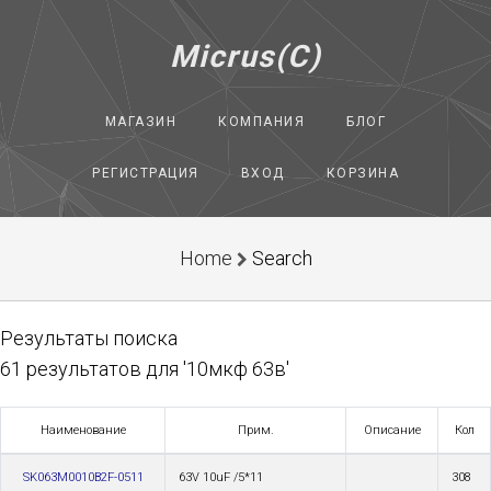
Micrus(C)
МАГАЗИН
КОМПАНИЯ
БЛОГ
РЕГИСТРАЦИЯ
ВХОД
КОРЗИНА
Home
Search
Результаты поиска
61 результатов для '10мкф 63в'
Наименование
Прим.
Описание
Кол
SK063M0010B2F-0511
63V 10uF /5*11
308