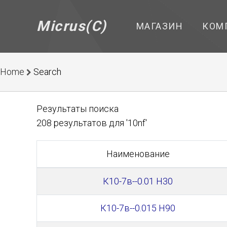
Micrus(C)
МАГАЗИН
КОМ
Home
Search
Результаты поиска
208 результатов для '10nf'
Наименование
К10-7в--0.01 Н30
К10-7в--0.015 Н90