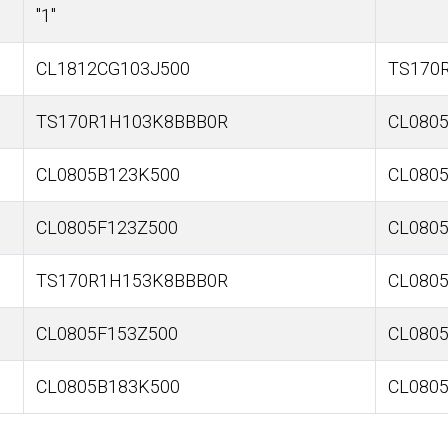
"1"
CL1812CG103J500
TS170
TS170R1H103K8BBB0R
CL080
CL0805B123K500
CL080
CL0805F123Z500
CL080
TS170R1H153K8BBB0R
CL080
CL0805F153Z500
CL080
CL0805B183K500
CL080