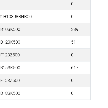
0
R1H103J8BNBOR
0
5B103K500
389
5B123K500
51
5F123Z500
0
5B153K500
617
5F153Z500
0
5B183K500
0