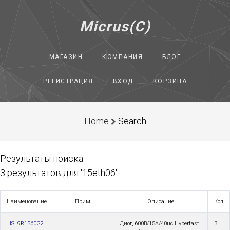
Micrus(C)
МАГАЗИН
КОМПАНИЯ
БЛОГ
РЕГИСТРАЦИЯ
ВХОД
КОРЗИНА
Home
Search
Результаты поиска
3 результатов для '15eth06'
Наименование
Прим.
Описание
Кол
ISL9R1560G2
Диод 600В/15А/40нс Hyperfast
3