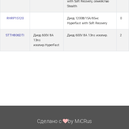
with Soft Recovery, семейство
Stealth
RHRP15120
Диод 1200В/15А/65нс
0
Hyperfast with Soft Recovery
STTH806DTI
Диод 600V 8A
Диод 600V 8A 13ns изолир.
2
13ns
изолир.HyperFast
Сделано с
by MiCRus