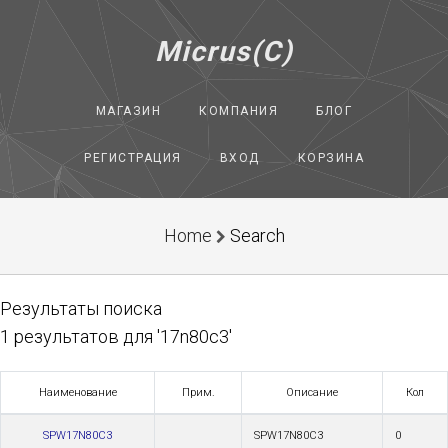
Micrus(C)
МАГАЗИН
КОМПАНИЯ
БЛОГ
РЕГИСТРАЦИЯ
ВХОД
КОРЗИНА
Home
Search
Результаты поиска
1 результатов для '17n80c3'
Наименование
Прим.
Описание
Кол
SPW17N80C3
SPW17N80C3
0