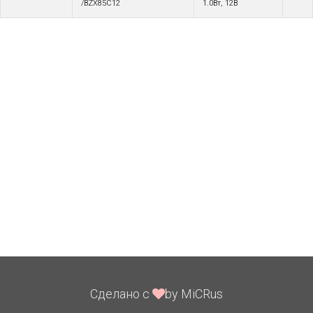
/BZX85C12
1.0Вт, 12В
Сделано с
by MiCRus