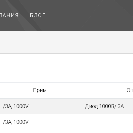
ПАНИЯ
БЛОГ
Прим.
Оп
/3A, 1000V
Диод 1000В/ 3A
/3A, 1000V