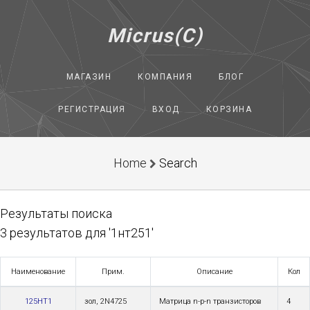
Micrus(C)
МАГАЗИН
КОМПАНИЯ
БЛОГ
РЕГИСТРАЦИЯ
ВХОД
КОРЗИНА
Home
Search
Результаты поиска
3 результатов для '1нт251'
Наименование
Прим.
Описание
Кол
125НТ1
зол, 2N4725
Матрица n-p-n транзисторов
4