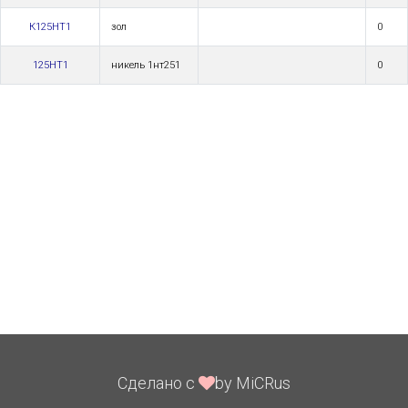
К125НТ1
зол
0
125НТ1
никель 1нт251
0
Сделано с
by MiCRus