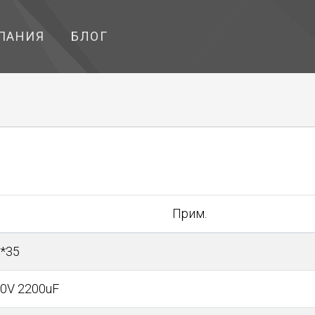
ПАНИЯ
БЛОГ
Прим.
*35
0V 2200uF