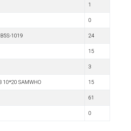
1
0
B5S-1019
24
15
3
0В 10*20 SAMWHO
15
61
0