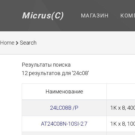
Micrus(C)
МАГАЗИН
КОМ
Home
Search
Результаты поиска
12 результатов для '24c08'
Наименование
24LC08B /P
1K x 8, 40
AT24C08N-10SI-2.7
1K x 8, 10