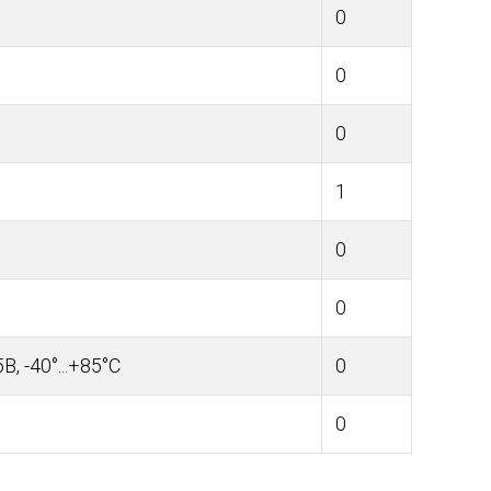
0
0
0
1
0
0
, -40°...+85°С
0
0