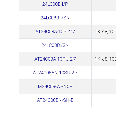
24LC08B-I/P
24LC08B-I/SN
AT24C08A-10PI-2.7
1K x 8, 10
24LC08B /SN
AT24C08A-10PU-2.7
1K x 8, 10
AT24C08AN-10SU-2.7
M24C08-WBN6P
AT24C08BN-SH-B