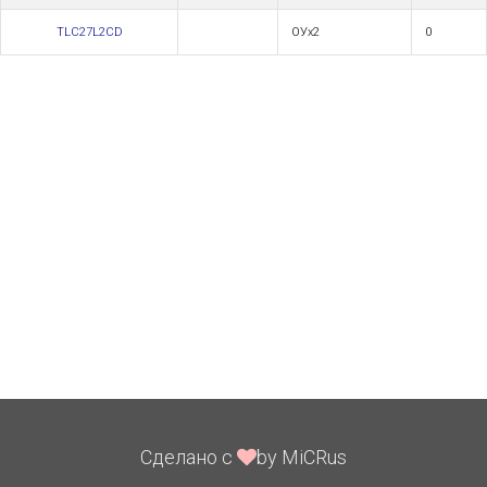
TLC27L2CD
ОУх2
0
Сделано с
by MiCRus