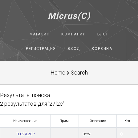
Micrus(C)
МАГАЗИН
КОМПАНИЯ
БЛОГ
РЕГИСТРАЦИЯ
ВХОД
КОРЗИНА
Home
Search
Результаты поиска
2 результатов для '27l2c'
Наименование
Прим.
Описание
Кол
TLC27L2CP
ОУх2
0