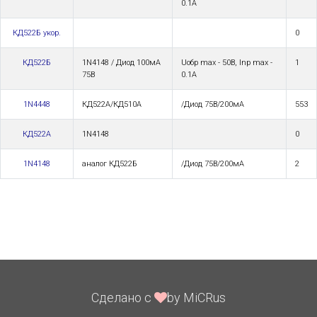
0.1А
КД522Б укор.
0
КД522Б
1N4148 / Диод 100мА
Uoбp max - 50В, Inp max -
1
75В
0.1А
1N4448
КД522А/КД510А
/Диод 75В/200мА
553
КД522А
1N4148
0
1N4148
аналог КД522Б
/Диод 75В/200мА
2
Сделано с
by MiCRus