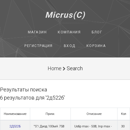
Micrus(C)
МАГАЗИН
КОМПАНИЯ
БЛОГ
РЕГИСТРАЦИЯ
ВХОД
КОРЗИНА
Home
Search
Результаты поиска
6 результатов для '2д522б'
Наименование
Прим.
Описание
Кол
2Д522Б
"5"/ Диод 100мА 75В
Uoбp max - 50В, Inp max -
30