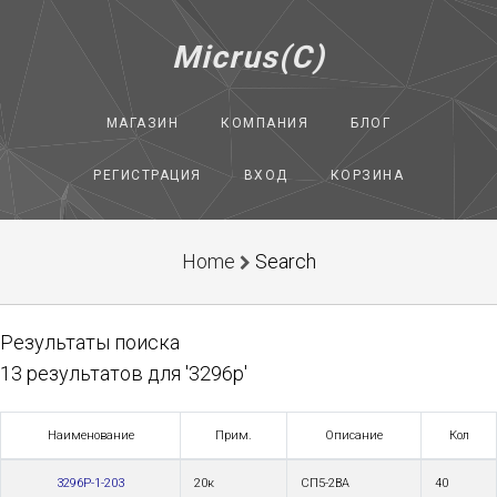
Micrus(C)
МАГАЗИН
КОМПАНИЯ
БЛОГ
РЕГИСТРАЦИЯ
ВХОД
КОРЗИНА
Home
Search
Результаты поиска
13 результатов для '3296p'
Наименование
Прим.
Описание
Кол
3296P-1-203
20к
СП5-2ВА
40