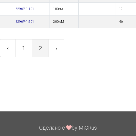
3296P-1-101
100ом
19
3296P-1-201
200 оМ
46
‹
1
2
›
Сделано с
by MiCRus